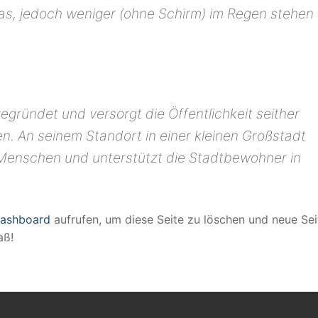
s, jedoch weniger (ohne Schirm) im Regen stehen
ründet und versorgt die Öffentlichkeit seither
en. An seinem Standort in einer kleinen Großstadt
 Menschen und unterstützt die Stadtbewohner in
Dashboard
aufrufen, um diese Seite zu löschen und neue Sei
aß!