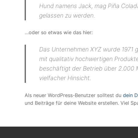
Hund namens Jack, mag Piña Colada
gelassen zu werden.
…oder so etwas wie das hier:
Das Unternehmen XYZ wurde 1971 geg
mit qualitativ hochwertigen Produkt
beschäftigt der Betrieb über 2.000
vielfacher Hinsicht.
Als neuer WordPress-Benutzer solltest du
dein 
und Beiträge für deine Website erstellen. Viel Sp